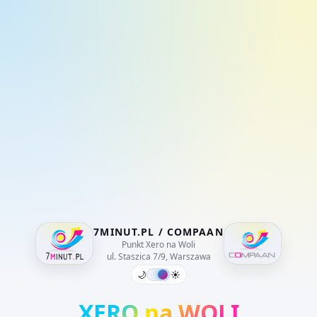
7MINUT.PL / COMPAAN
Punkt Xero na Woli
ul. Staszica 7/9, Warszawa
🌙
☀️
XERO na WOLI